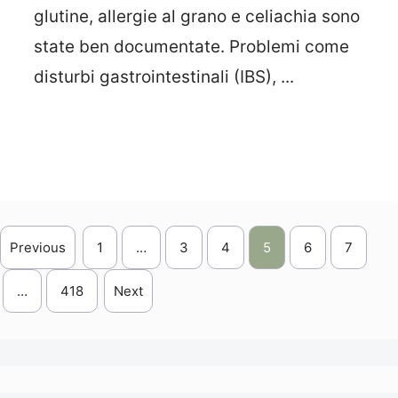
glutine, allergie al grano e celiachia sono
state ben documentate. Problemi come
disturbi gastrointestinali (IBS), ...
Leggi Tutto
Previous
1
…
3
4
5
6
7
…
418
Next