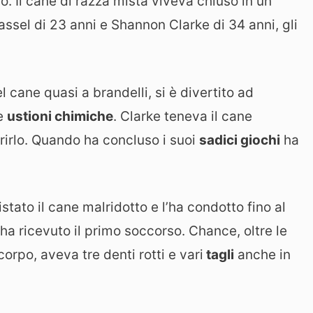
o. Il cane di razza mista viveva chiuso in un
Tassel di 23 anni e Shannon Clarke di 34 anni, gli
l cane quasi a brandelli, si è divertito ad
ne
ustioni chimiche
. Clarke teneva il cane
rirlo. Quando ha concluso i suoi
sadici giochi
ha
istato il cane malridotto e l’ha condotto fino al
ha ricevuto il primo soccorso. Chance, oltre le
orpo, aveva tre denti rotti e vari
tagli
anche in