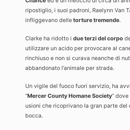
Chance
ed è un meticcio di circa un ann
ripostiglio, i suoi padroni, Raelynn Van 
infliggevano delle
torture tremende
.
Clarke ha ridotto i
due terzi del corpo
de
utilizzare un acido per provocare al ca
rinchiuso e non si curava neanche di nut
abbandonato l’animale per strada.
Un vigile del fuoco fuori servizio, ha avv
“
Mercer County Homane Society
” dove 
usioni che ricoprivano la gran parte del c
bocca.