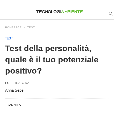
Test+della+personalit%C3%A0%2C+quale+%C3%A8+il+tuo+po
tecnologia-
ambienteit
/test-
della-
personalita-
HOMEPAGE
TEST
quale-
e-
il-
TEST
tuo-
potenziale-
Test della personalità,
positivo/amp/
quale è il tuo potenziale
positivo?
PUBBLICATO DA
Anna Sepe
13 ANNI FA