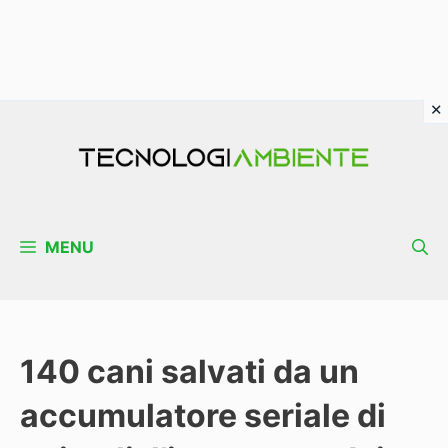
Vai
al
contenuto
MENU
140 cani salvati da un
accumulatore seriale di