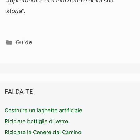
approfondita dell’individuo e della sua
storia
“.
Categorie
Guide
FAI DA TE
Costruire un laghetto artificiale
Riciclare bottiglie di vetro
Riciclare la Cenere del Camino