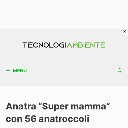
Vai
al
contenuto
MENU
Anatra “Super mamma”
con 56 anatroccoli