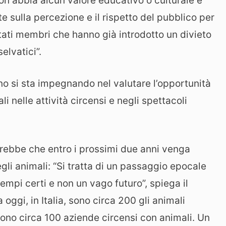
 non abbia alcun valore educativo o culturale e
 sulla percezione e il rispetto del pubblico per
 Stati membri che hanno già introdotto un divieto
elvatici”.
no si sta impegnando nel valutare l’opportunità
li nelle attività circensi e negli spettacoli
rrebbe che entro i prossimi due anni venga
o degli animali: “Si tratta di un passaggio epocale
empi certi e non un vago futuro”, spiega il
ggi, in Italia, sono circa 200 gli animali
 sono circa 100 aziende circensi con animali. Un