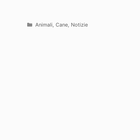
Categorie
Animali
,
Cane
,
Notizie