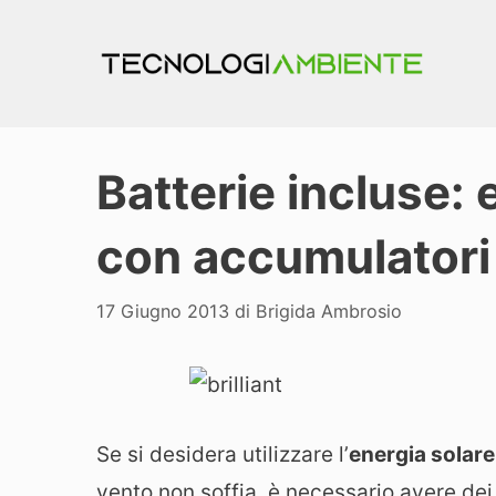
Vai
al
contenuto
Batterie incluse: 
con accumulatori 
17 Giugno 2013
di
Brigida Ambrosio
Se si desidera utilizzare l’
energia solar
vento non soffia, è necessario avere de