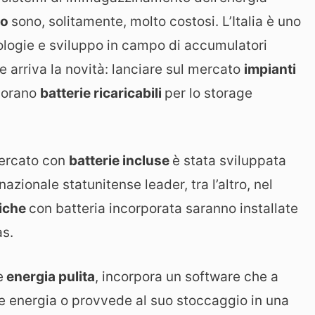
co
sono, solitamente, molto costosi. L’Italia è uno
nologie e sviluppo in campo di accumulatori
 arriva la novità: lanciare sul mercato
impianti
porano
batterie ricar
icabili
per lo storage
mercato con
batterie incluse
è stata sviluppata
nazionale statunitense leader, tra l’altro, nel
liche
con batteria incorporata saranno installate
as.
e
energia pulita
, incorpora un software che a
ce energia o provvede al suo stoccaggio in una