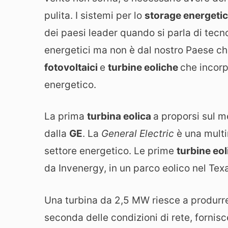
pulita. I sistemi per lo
storage energeti
dei paesi leader quando si parla di tec
energetici ma non è dal nostro Paese che
fotovoltaici
e
turbine eoliche
che incor
energetico.
La prima
turbina eolica
a proporsi sul 
dalla
GE
. La
General Electric
è una multi
settore energetico. Le prime
turbine eo
da Invenergy, in un parco eolico nel Tex
Una turbina da 2,5 MW riesce a produrr
seconda delle condizioni di rete, fornis