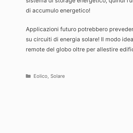
sistema di storage energetico, quindi l’u
di accumulo energetico!
Applicazioni futuro potrebbero preveder
su circuiti di energia solare! Il modo idea
remote del globo oltre per allestire edif
Categorie
Eolico
,
Solare