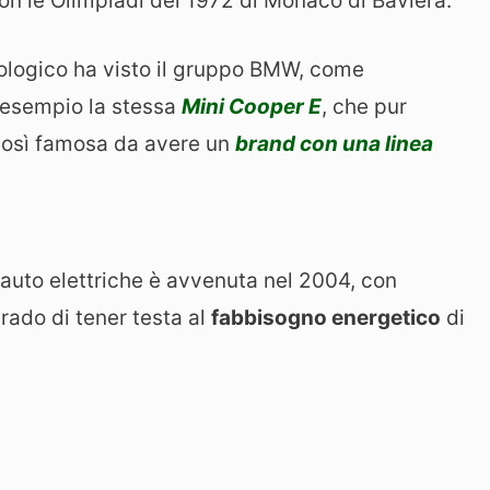
n le Olimpiadi del 1972 di Monaco di Baviera.
cnologico ha visto il gruppo BMW, come
n esempio la stessa
Mini Cooper E
, che pur
così famosa da avere un
brand con una linea
 auto elettriche è avvenuta nel 2004, con
 grado di tener testa al
fabbisogno energetico
di