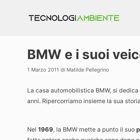
Vai
al
contenuto
BMW e i suoi veico
1 Marzo 2011
di
Matilde Pellegrino
La casa automobilistica BMW, si dedica a
anni. Ripercorriamo insieme la sua stori
Nel
1969
, la BMW mette a punto il suo
p