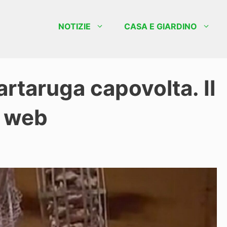
NOTIZIE
CASA E GIARDINO
artaruga capovolta. Il
l web