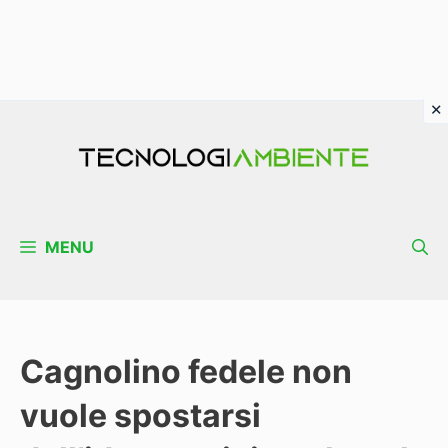
Vai
al
contenuto
MENU
Cagnolino fedele non
vuole spostarsi