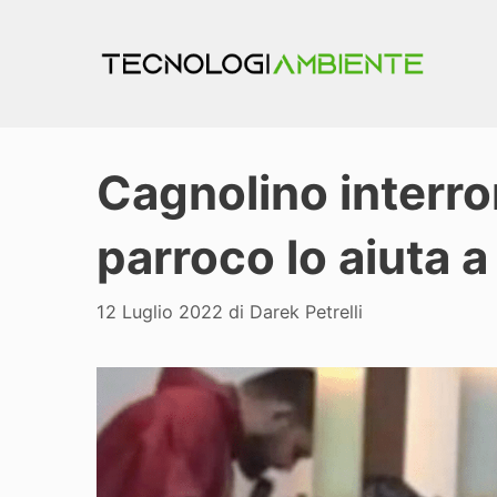
Vai
al
contenuto
Cagnolino interro
parroco lo aiuta 
12 Luglio 2022
di
Darek Petrelli