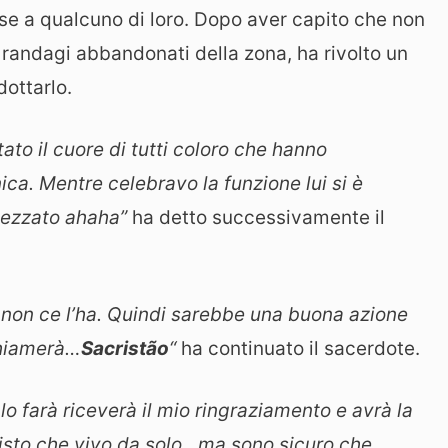
sse a qualcuno di loro. Dopo aver capito che non
 randagi abbandonati della zona, ha rivolto un
dottarlo.
to il cuore di tutti coloro che hanno
ca. Mentre celebravo la funzione lui si è
ttezzato ahaha”
ha detto successivamente il
e non ce l’ha. Quindi sarebbe una buona azione
 chiamerà…
Sacristão
“
ha continuato il sacerdote.
lo farà riceverà il mio ringraziamento e avrà la
 visto che vivo da solo…ma sono sicuro che