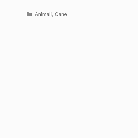
Categorie
Animali
,
Cane