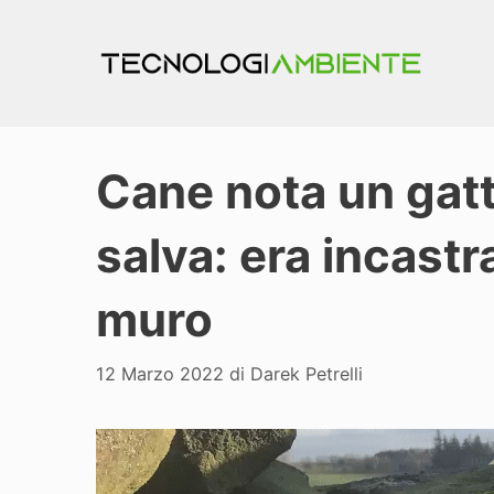
Vai
al
contenuto
Cane nota un gatto
salva: era incastra
muro
12 Marzo 2022
di
Darek Petrelli