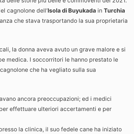
ta delle storie più belle e commoventi del 2021.
el cagnolone dell’
Isola di Buyukada
in
Turchia
lanza che stava trasportando la sua proprietaria
cali, la donna aveva avuto un grave malore e si
pe medica. I soccorritori le hanno prestato le
 cagnolone che ha vegliato sulla sua
stavano ancora preoccupazioni; ed i medici
per effettuare ulteriori accertamenti e per
esso la clinica, il suo fedele cane ha iniziato