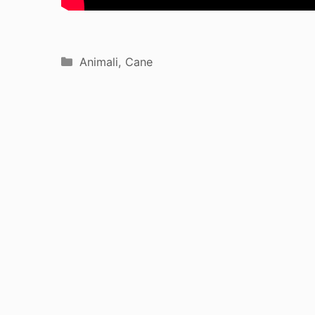
Categorie
Animali
,
Cane