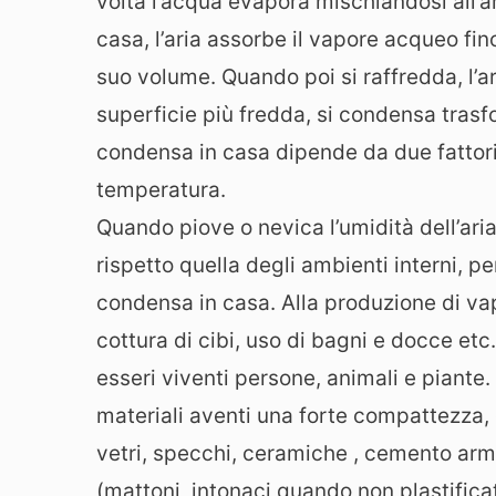
volta l’acqua evapora mischiandosi all’ar
casa, l’aria assorbe il vapore acqueo fi
suo volume. Quando poi si raffredda, l’ar
superficie più fredda, si condensa trasf
condensa in casa dipende da due fattori:
temperatura.
Quando piove o nevica l’umidità dell’aria
rispetto quella degli ambienti interni, p
condensa in casa. Alla produzione di va
cottura di cibi, uso di bagni e docce etc.
esseri viventi persone, animali e piante.
materiali aventi una forte compattezza, 
vetri, specchi, ceramiche , cemento arma
(mattoni, intonaci quando non plastificati