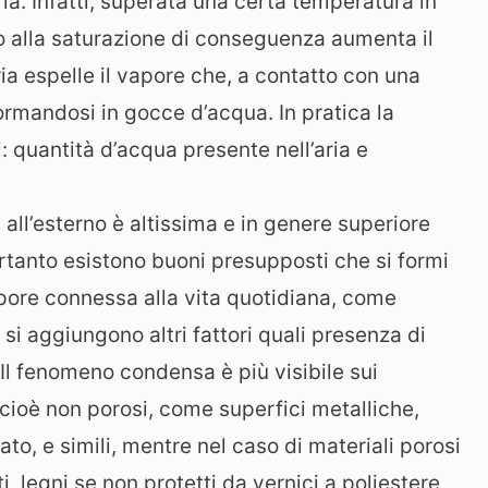
ia. Infatti, superata una certa temperatura in
no alla saturazione di conseguenza aumenta il
ia espelle il vapore che, a contatto con una
ormandosi in gocce d’acqua. In pratica la
 quantità d’acqua presente nell’aria e
 all’esterno è altissima e in genere superiore
ertanto esistono buoni presupposti che si formi
pore connessa alla vita quotidiana, come
 si aggiungono altri fattori quali presenza di
 Il fenomeno condensa è più visibile sui
cioè non porosi, come superfici metalliche,
to, e simili, mentre nel caso di materiali porosi
, legni se non protetti da vernici a poliestere,