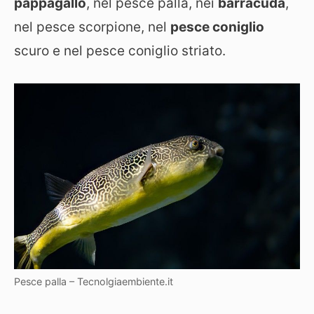
pappagallo
, nel pesce palla, nei
barracuda
,
nel pesce scorpione, nel
pesce coniglio
scuro e nel pesce coniglio striato.
Pesce palla – Tecnolgiaembiente.it