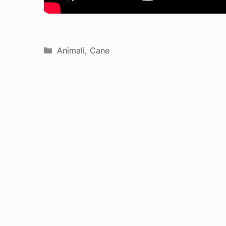
Categorie
Animali
,
Cane