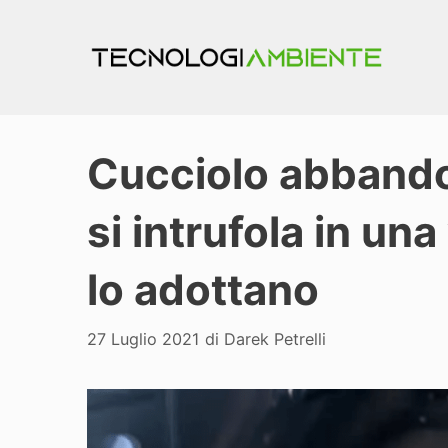
Vai
al
contenuto
Cucciolo abbando
si intrufola in una 
lo adottano
27 Luglio 2021
di
Darek Petrelli