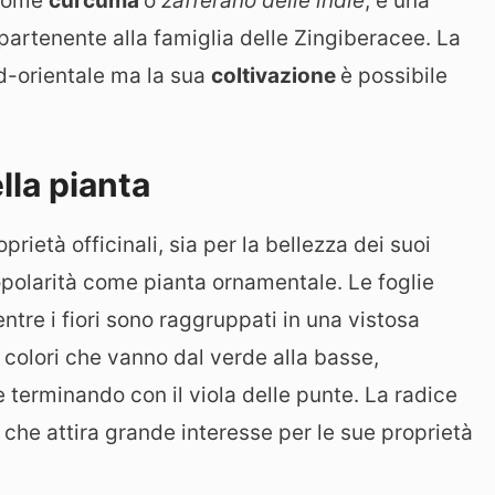
 come
curcuma
o
zafferano delle indie
, è una
artenente alla famiglia delle Zingiberacee. La
sud-orientale ma la sua
coltivazione
è possibile
lla pianta
prietà officinali, sia per la bellezza dei suoi
opolarità come pianta ornamentale. Le foglie
tre i fiori sono raggruppati in una vistosa
 colori che vanno dal verde alla basse,
 terminando con il viola delle punte. La radice
che attira grande interesse per le sue proprietà