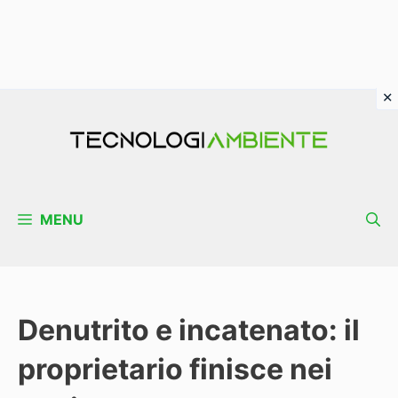
Vai
al
contenuto
MENU
Denutrito e incatenato: il
proprietario finisce nei