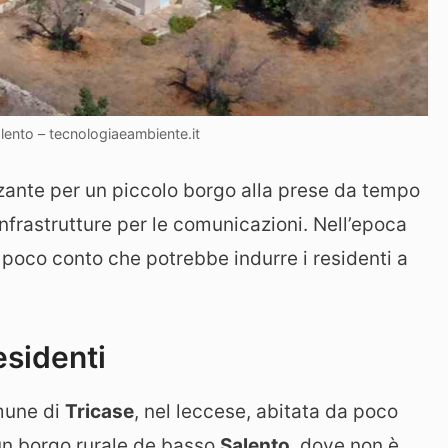
alento – tecnologiaeambiente.it
lzante per un piccolo borgo alla prese da tempo
infrastrutture per le comunicazioni. Nell’epoca
 poco conto che potrebbe indurre i residenti a
residenti
mune di
Tricase
, nel leccese, abitata da poco
 un borgo rurale de basso
Salento
, dove non è