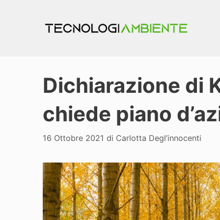
Vai
al
contenuto
Dichiarazione d
chiede piano d’az
16 Ottobre 2021
di
Carlotta Degl’innocenti