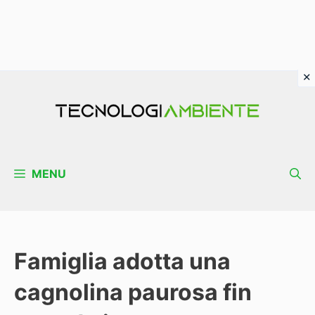
Vai
al
contenuto
MENU
Famiglia adotta una
cagnolina paurosa fin