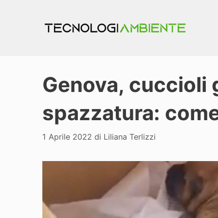
Vai
al
contenuto
Genova, cuccioli g
spazzatura: come
1 Aprile 2022
di
Liliana Terlizzi