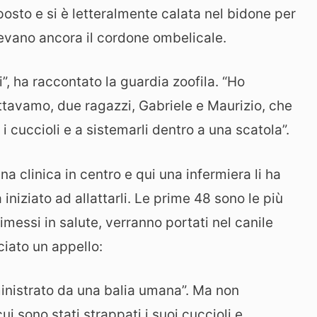
sto e si è letteralmente calata nel bidone per
vevano ancora il cordone ombelicale.
i”, ha raccontato la guardia zoofila. “Ho
ttavamo, due ragazzi, Gabriele e Maurizio, che
i cuccioli e a sistemarli dentro a una scatola”.
una clinica in centro e qui una infermiera li ha
iniziato ad allattarli. Le prime 48 sono le più
imessi in salute, verranno portati nel canile
ciato un appello:
ministrato da una balia umana”. Ma non
 sono stati strappati i suoi cuccioli e