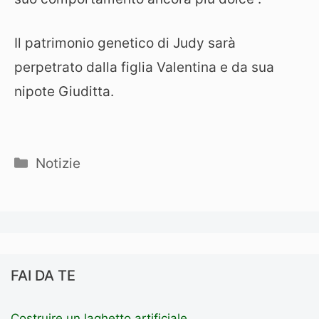
Il patrimonio genetico di Judy sarà
perpetrato dalla figlia Valentina e da sua
nipote Giuditta.
Categorie
Notizie
FAI DA TE
Costruire un laghetto artificiale