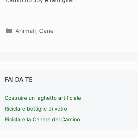
cammino Joy e famiglia!”.
Categorie
Animali
,
Cane
FAI DA TE
Costruire un laghetto artificiale
Riciclare bottiglie di vetro
Riciclare la Cenere del Camino