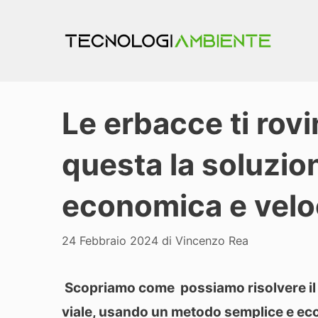
Vai
al
contenuto
Le erbacce ti rovin
questa la soluzion
economica e vel
24 Febbraio 2024
di
Vincenzo Rea
Scopriamo come possiamo risolvere il 
viale, usando un metodo semplice e e