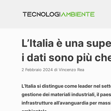
Vai
al
contenuto
L’Italia è una sup
i dati sono più ch
2 Febbraio 2024
di
Vincenzo Rea
L’Italia si distingue come leader nel setto
gestione dei materiali industriali, il p
infrastrutture all’avanguardia per massim