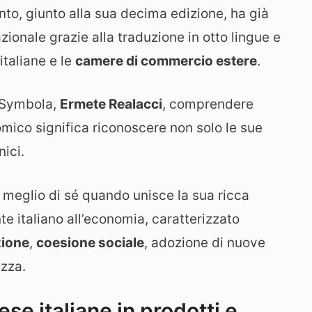
nto, giunto alla sua decima edizione, ha già
ionale grazie alla traduzione in otto lingue e
italiane e le
camere di commercio estere
.
e Symbola,
Ermete Realacci
, comprendere
omico significa riconoscere non solo le sue
nici.
il meglio di sé quando unisce la sua ricca
e italiano all’economia, caratterizzato
zione
,
coesione sociale
, adozione di nuove
zza.
se italiane in prodotti e