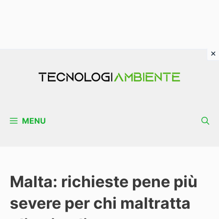
Vai
al
contenuto
MENU
Malta: richieste pene più
severe per chi maltratta