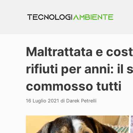
Vai
al
contenuto
Maltrattata e cost
rifiuti per anni: i
commosso tutti
16 Luglio 2021
di
Darek Petrelli