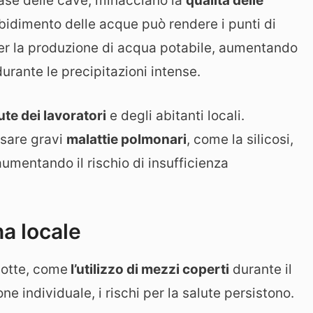
base delle cave, minacciano la
qualità delle
orbidimento delle acque può rendere i punti di
r la produzione di acqua potabile, aumentando
urante le precipitazioni intense.
ute dei lavoratori
e degli abitanti locali.
usare gravi
malattie polmonari
, come la silicosi,
umentando il rischio di insufficienza
na locale
dotte, come
l’utilizzo di mezzi coperti
durante il
one individuale, i rischi per la salute persistono.