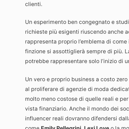
clienti.
Un esperimento ben congegnato e studia
richieste più esigenti riuscendo anche a
rappresenta proprio l’emblema di come in
finzione si assottiglierà sempre di più. 
potrebbe rappresentare solo l’inizio di un
Un vero e proprio business a costo zero
al proliferare di agenzie di moda dedicat
molto meno costose di quelle reali e per
vista finanziario. Anche il mondo dei soci
influencer reali dovranno difendersi dall
come
Emily Pellegrini
,
Lexi Love
o la m