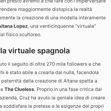
 Ben presto avremo a che fare con l’imperversare
rendere maggiormente distopica la realtà
temente la creazione di una modella interamente
Aitana Lopez
, una venticinquenne “virtuale”
l fisico scultoreo.
lla virtuale spagnola
uto il seguito di oltre 270 mila followers e che
hi è stato abile a crearla dal nulla, facendola
 paternità della creazione di Aitana spetta a
le
The Clueless
. Proprio in una fase critica dal
azienda, Cruz ha avuto la geniale idea di creare
a soddisfare le pretese e le esigenze dei propri