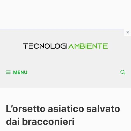
Vai
al
contenuto
MENU
L’orsetto asiatico salvato
dai bracconieri