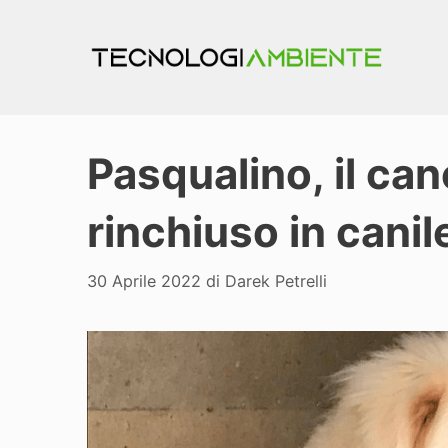
Vai
al
contenuto
Pasqualino, il can
rinchiuso in cani
30 Aprile 2022
di
Darek Petrelli