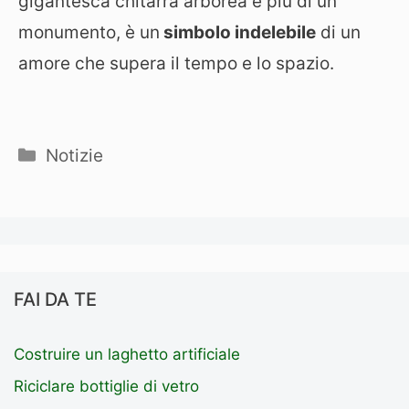
gigantesca chitarra arborea è più di un
monumento, è un
simbolo indelebile
di un
amore che supera il tempo e lo spazio.
Categorie
Notizie
FAI DA TE
Costruire un laghetto artificiale
Riciclare bottiglie di vetro