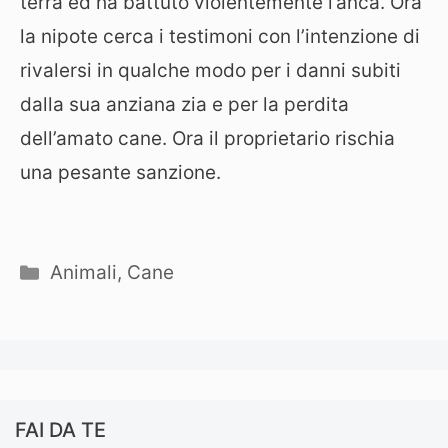
terra ed ha battuto violentemente l’anca. Ora
la nipote cerca i testimoni con l’intenzione di
rivalersi in qualche modo per i danni subiti
dalla sua anziana zia e per la perdita
dell’amato cane. Ora il proprietario rischia
una pesante sanzione.
Categorie
Animali
,
Cane
FAI DA TE