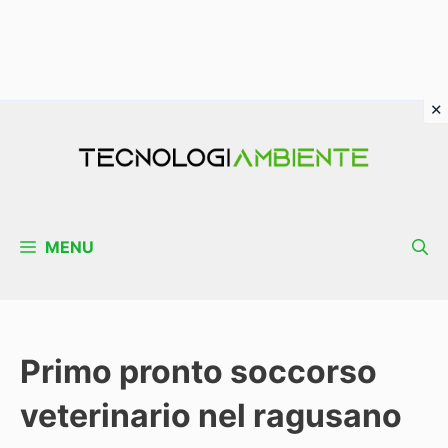
Vai
al
contenuto
MENU
Primo pronto soccorso
veterinario nel ragusano