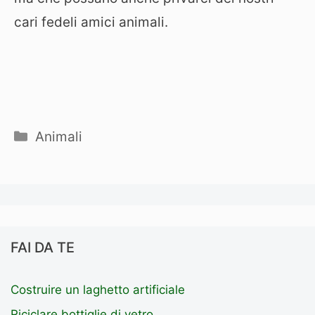
cari fedeli amici animali.
Categorie
Animali
FAI DA TE
Costruire un laghetto artificiale
Riciclare bottiglie di vetro