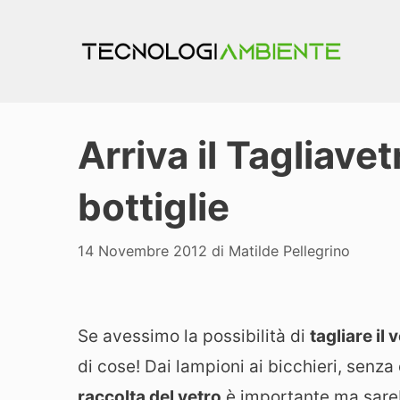
Vai
al
contenuto
Arriva il Tagliavet
bottiglie
14 Novembre 2012
di
Matilde Pellegrino
Se avessimo la possibilità di
tagliare il 
di cose! Dai lampioni ai bicchieri, senza
raccolta del vetro
è importante ma sareb