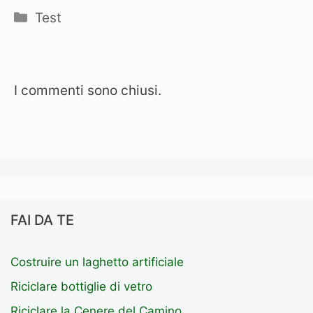
Categorie
Test
I commenti sono chiusi.
FAI DA TE
Costruire un laghetto artificiale
Riciclare bottiglie di vetro
Riciclare la Cenere del Camino