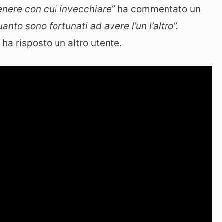
enere con cui invecchiare”
ha commentato un
nto sono fortunati ad avere l’un l’altro”.
 ha risposto un altro utente.