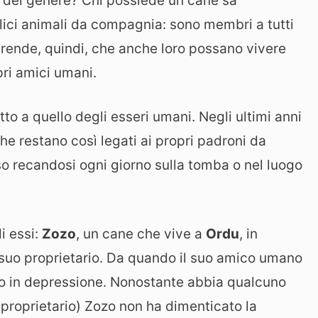
a del genere? Chi possiede un cane sa
ici animali da compagnia: sono membri a tutti
rprende, quindi, che anche loro possano vivere
pri amici umani.
etto a quello degli esseri umani. Negli ultimi anni
he restano così legati ai propri padroni da
so recandosi ogni giorno sulla tomba o nel luogo
i essi:
Zozo
, un cane che vive a
Ordu
, in
l suo proprietario. Da quando il suo amico umano
to in depressione. Nonostante abbia qualcuno
uo proprietario) Zozo non ha dimenticato la