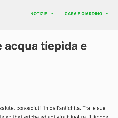
NOTIZIE
CASA E GIARDINO
e acqua tiepida e
alute, conosciuti fin dall’antichità. Tra le sue
 antibatteriche ed antivirali; inoltre, il limone