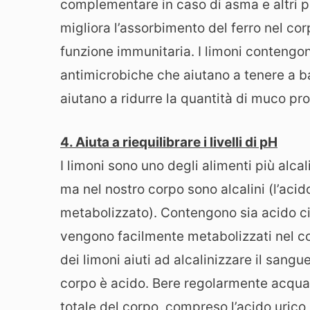
complementare in caso di asma e altri pro
migliora l’assorbimento del ferro nel cor
funzione immunitaria. I limoni contengo
antimicrobiche che aiutano a tenere a bada
aiutano a ridurre la quantità di muco pr
4. Aiuta a riequilibrare i livelli di pH
I limoni sono uno degli alimenti più alca
ma nel nostro corpo sono alcalini (l’acid
metabolizzato). Contengono sia acido cit
vengono facilmente metabolizzati nel c
dei limoni aiuti ad alcalinizzare il san
corpo è acido. Bere regolarmente acqua 
totale del corpo, compreso l’acido urico n