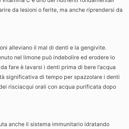
vitamina C è uno dei nutrienti fondamentali
rire da lesioni o ferite, ma anche riprendersi da
moni alleviano il mal di denti e la gengivite.
enuto nel limone può indebolire ed erodere lo
da fare è lavarsi i denti prima di bere l’acqua
à significativa di tempo per spazzolare i denti
dei risciacqui orali con acqua purificata dopo
iuta anche il sistema immunitario idratando