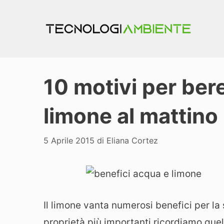
Vai
al
contenuto
10 motivi per ber
limone al mattino
5 Aprile 2015
di
Eliana Cortez
Il limone vanta numerosi benefici per la s
proprietà più importanti ricordiamo quelle