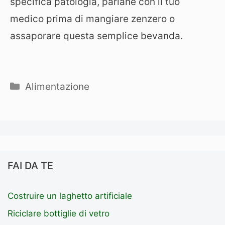
specifica patologia, parlane con il tuo
medico prima di mangiare zenzero o
assaporare questa semplice bevanda.
Categorie
Alimentazione
FAI DA TE
Costruire un laghetto artificiale
Riciclare bottiglie di vetro