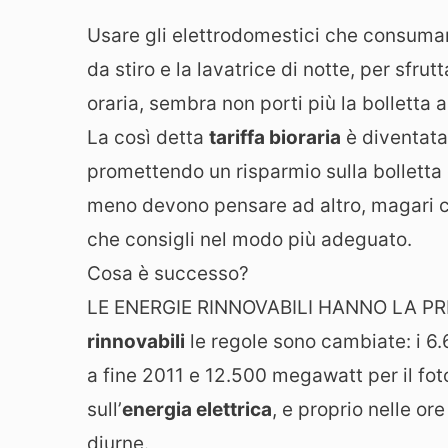
Usare gli elettrodomestici che consuman
da stiro e la lavatrice di notte, per sfru
oraria, sembra non porti più la bolletta 
La così detta
tariffa bioraria
è diventata
promettendo un risparmio sulla bolletta 
meno devono pensare ad altro, magari c
che consigli nel modo più adeguato.
Cosa è successo?
LE ENERGIE RINNOVABILI HANNO LA PRIO
rinnovabili
le regole sono cambiate: i 6.
a fine 2011 e 12.500 megawatt per il fot
sull’
energia elettrica
, e proprio nelle or
diurne.