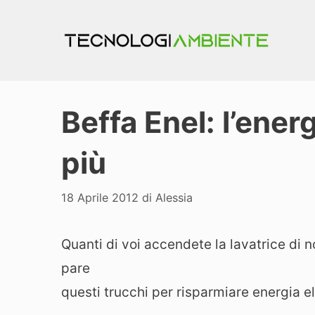
Vai
al
contenuto
Beffa Enel: l’energ
più
18 Aprile 2012
di
Alessia
Quanti di voi accendete la lavatrice di n
pare
questi trucchi per risparmiare energia e