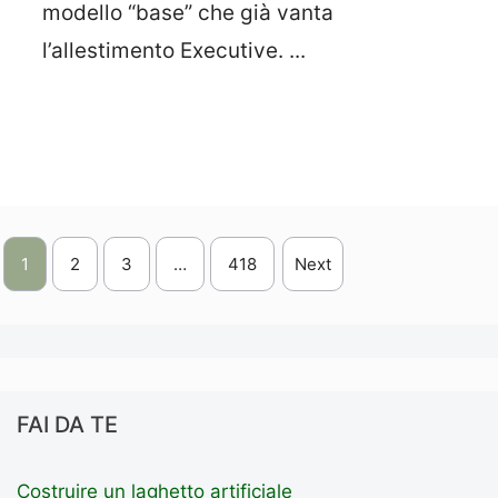
modello “base” che già vanta
l’allestimento Executive. ...
Leggi Tutto
1
2
3
…
418
Next
FAI DA TE
Costruire un laghetto artificiale