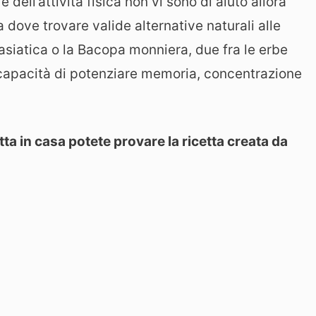
dell’attività fisica non vi sono di aiuto allora
a dove trovare valide alternative naturali alle
siatica o la Bacopa monniera, due fra le erbe
a capacità di potenziare memoria, concentrazione
ta in casa potete provare la ricetta creata da