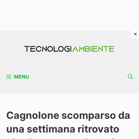
Vai
al
contenuto
MENU
Cagnolone scomparso da
una settimana ritrovato