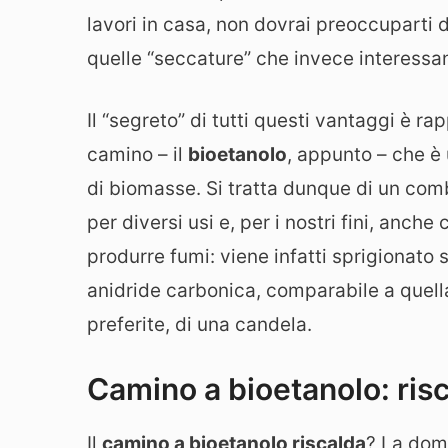
lavori in casa, non dovrai preoccuparti d
quelle “seccature” che invece interessan
Il “segreto” di tutti questi vantaggi è 
camino – il
bioetanolo
, appunto – che è 
di biomasse. Si tratta dunque di un com
per diversi usi e, per i nostri fini, anche
produrre fumi: viene infatti sprigionat
anidride carbonica, comparabile a quella
preferite, di una candela.
Camino a bioetanolo: ris
Il
camino a bioetanolo riscalda
? La doma