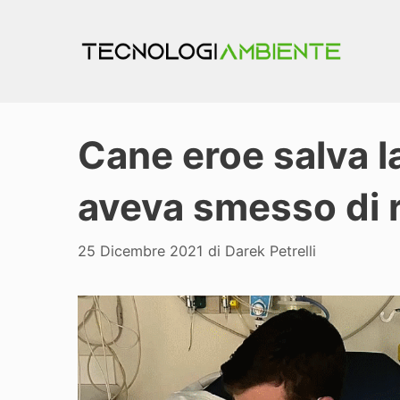
Vai
al
contenuto
Cane eroe salva la
aveva smesso di 
25 Dicembre 2021
di
Darek Petrelli